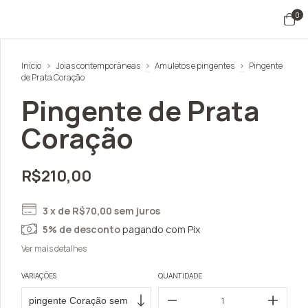
0
Início
>
Joias contemporâneas
>
Amuletos e pingentes
>
Pingente
de Prata Coração
Pingente de Prata
Coração
R$210,00
3
x de
R$70,00
sem juros
5% de desconto
pagando com Pix
Ver mais detalhes
VARIAÇÕES
QUANTIDADE