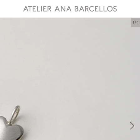
1
/
4