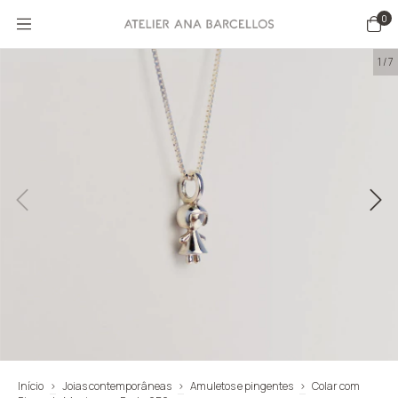
0
1
/
7
Início
>
Joias contemporâneas
>
Amuletos e pingentes
>
Colar com