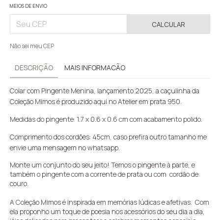
MEIOS DE ENVIO
CALCULAR
Não sei meu CEP
DESCRIÇÃO
MAIS INFORMACÃO
Colar com Pingente Menina, lançamento 2025, a caçulinha da
Coleção Mimos é produzido aqui no Atelier em prata 950.
Medidas do pingente: 1.7 x 0.6 x 0.6 cm com acabamento polido.
Comprimento dos cordões: 45cm, caso prefira outro tamanho me
envie uma mensagem no whatsapp.
Monte um conjunto do seu jeito! Temos o pingente à parte, e
também o pingente com a corrente de prata ou com cordão de
couro.
A Coleção Mimos é inspirada em memórias lúdicas e afetivas.
Com
ela proponho um toque de poesia nos acessórios do seu dia a dia,